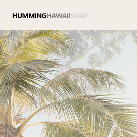
본
문
영
역