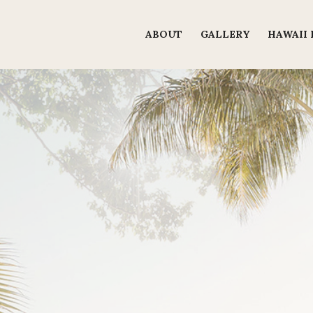
ABOUT
GALLERY
HAWAII 
메
뉴