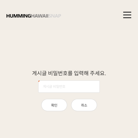
메
뉴
본
문
게
시
영
게시글 비밀번호를 입력해 주세요.
글
역
비
밀
번
호
입
확인
취소
력