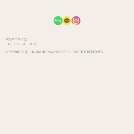
푸
허밍하와이스냅
TEL : 808-745-3110
터
COPYRIGHT(
C
) HUMMINGHAWAIISNAP. ALL RIGHTS RESERVED.
영
역