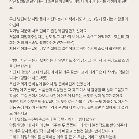
작년 9월8일 촬영했는데 셀렉을 차일피일 미뤄서 이제야 후기를 작성하게 됐어
요
우선 남편이랑 저랑 둘다 사진찍는게 어색하기도 하고, 그렇게 즐기는 사람들이
아닌데
작가님 덕분에 너무 편하고 즐겁게 촬영한것 같아요
처음에 픽업해주실때는 말도 없고 차가워 보이셔서 속으로 어떡하지...했는데(저
희는 거의 하루종일 촬영하는거였거든요^^)
처음 걱정과는 달리 너무 친절하고 열정적으로 직어주시셔 즐겁게 촬영했어요
남폄이 사진 찍는거 싫어하는 거 알면서도 추억 남기고 싶어서 제 욕심으로 스냅
을 진행한건데
사진 다 촬영하고 나서 남편이 하길 너무 잘했다고 하더라구요 다 작가님 덕분입
니다^^(덩달아 저도 뿌듯)
우선 저희가 준비성이 없어서 뭘 준비해간게 없었는데
작가님이 기본적인 소품들과 의상들은 다 갖고 계셔서 촬영할 때 많이 도움됐고
확실이 로컬 분이시다보니 사진이 예쁘게 나오는 스팟도 많이 알고계셨어요
개인적으론 이부분도 좋았답니다. 투어로는 가볼 수 없는 곳도 가볼수 있어서^^
이동 중에 하와이 생활이나 역사 관련돼서 이것저것 물어보면 친절하게 다 설명
도 해주시고
한식 맛집도 추천해주셨는데 결국 못가봐서 아쉽네요ㅠㅠ
암틈 촬영내내 저희 이 안따라주는 두 몸뚱이라와 함께 열정적으로 촬영해주셔
서 너무 감사했어요(작가님 바닥에 배깔고 눕는건 일상다반사랍니다)
그리고 허밍하와이를 선택하는 이유 중 큰 게 우산씬이라고 생각하는데