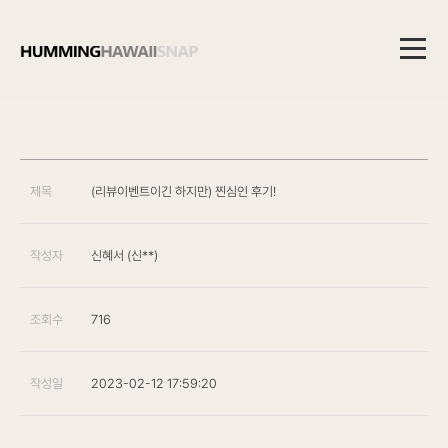
메
뉴
본
제목
(리뷰이벤트이긴 하지만) 찐심인 후기!
문
영
역
작성자
신혜서 (신**)
조회수
716
작성일
2023-02-12 17:59:20