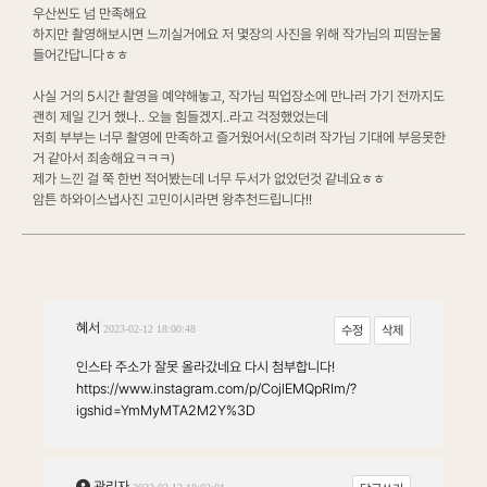
우산씬도 넘 만족해요
하지만 촬영해보시면 느끼실거에요 저 몇장의 사진을 위해 작가님의 피땀눈물
들어간답니다ㅎㅎ
사실 거의 5시간 촬영을 예약해놓고, 작가님 픽업장소에 만나러 가기 전까지도
괜히 제일 긴거 했나.. 오늘 힘들겠지..라고 걱정했었는데
저희 부부는 너무 촬영에 만족하고 즐거웠어서(오히려 작가님 기대에 부응못한
거 같아서 죄송해요ㅋㅋㅋ)
제가 느낀 걸 쭉 한번 적어봤는데 너무 두서가 없었던것 같네요ㅎㅎ
암튼 하와이스냅사진 고민이시라면 왕추천드립니다!!
댓
혜서
2023-02-12 18:00:48
글
인스타 주소가 잘못 올라갔네요 다시 첨부합니다!
https://www.instagram.com/p/CojlEMQpRIm/?
igshid=YmMyMTA2M2Y%3D
댓
관리자